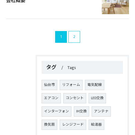
会社概要
1
2
タグ
Tags
仙台市
リフォーム
電気配線
エアコン
コンセント
LED交換
インターフォン
IH交換
アンテナ
換気扇
レンジフード
給湯器