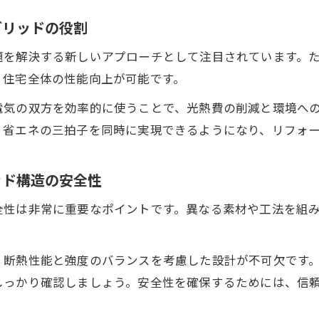
リフォーム会社比較で注目するハイブリッド実績
ブリッドの役割
断熱性や耐震性に強いハイブリッド住宅の特徴
題を解決する新しいアプローチとして注目されています。
リフォームで叶うハイブリッド住宅の断熱性能
、住宅全体の性能向上が可能です。
耐震性と省エネ性を兼ね備えたハイブリッド住宅
電気の双方を効率的に使うことで、光熱費の削減と環境へ
断熱・耐震リフォームに適したハイブリッド構造
・省エネの三拍子を同時に実現できるようになり、リフォ
ハイブリッド住宅のリフォームで得られる安心感
リフォーム現場で評価されるハイブリッド性能
ッド構造の安全性
お問い合わせはこちら
お問い合わせはこちら
口コミや社員紹介から読むリフォーム会社の実態
全性は非常に重要なポイントです。異なる素材や工法を組
リフォーム会社の口コミから分かる信頼性の秘密
。
社員紹介で見極めるリフォーム会社の雰囲気
、断熱性能と強度のバランスを考慮した設計が不可欠です
リフォーム会社の評判をハイブリッド実績で検証
しっかり確認しましょう。安全性を確保するためには、信
口コミを活かしたリフォーム会社選びのコツ