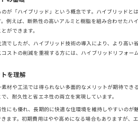
ハイブリッドリフォームの選択時に押さえるべき知識
るのが「ハイブリッド」という概念です。ハイブリッドと
リフォーム計画で役立つハイブリッドの種類と用途
す。例えば、断熱性の高いアルミと樹脂を組み合わせたハ
住まいを快適にするハイブリッド技術の魅力とは
ことができます。
リフォームで実現するハイブリッド技術の快適性
主流でしたが、ハイブリッド技術の導入により、より高い
断熱や省エネに強いハイブリッドリフォームの効果
スコストの削減を重視する方には、ハイブリッドリフォー
ハイブリッドならではのリフォーム技術の特徴
リフォーム現場で活きるハイブリッドの性能向上術
ットを理解
暮らしを変えるリフォームとハイブリッド技術の連携
一素材や工法では得られない多面的なメリットが期待でき
リフォーム会社選びで信頼性を見極めるコツ
とで、耐久性と省エネ性の両立を実現しています。
リフォーム会社の信頼性をハイブリッド技術で判断
音性にも優れ、長期的に快適な住環境を維持しやすいのが
ハイブリッドリフォーム対応会社を選ぶポイント
できます。初期費用はやや高めになる場合もありますが、
リフォーム会社の社員紹介が信頼度に与える影響
。
口コミチェックで分かるリフォーム会社の実態